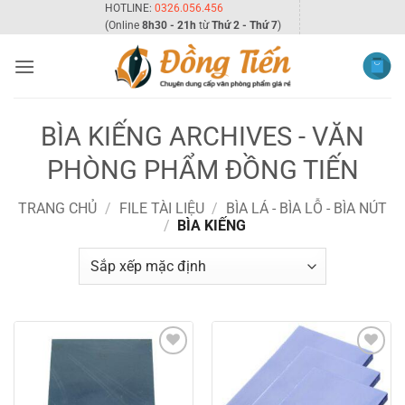
Bỏ
HOTLINE:
0326.056.456
(Online
8h30 - 21h
từ
Thứ 2 - Thứ 7
)
qua
nội
dung
BÌA KIẾNG ARCHIVES - VĂN
PHÒNG PHẨM ĐỒNG TIẾN
TRANG CHỦ
/
FILE TÀI LIỆU
/
BÌA LÁ - BÌA LỖ - BÌA NÚT
/
BÌA KIẾNG
Add to
Add to
wishlist
wishlist