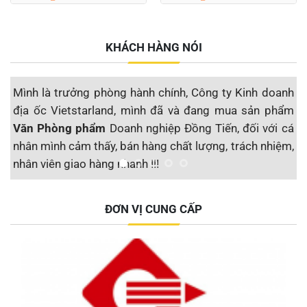
KHÁCH HÀNG NÓI
Mình là trưởng phòng hành chính, Công ty Kinh doanh
M
địa ốc Vietstarland, mình đã và đang mua sản phẩm
s
Văn Phòng phẩm
Doanh nghiệp Đồng Tiến, đối với cá
đ
nhân mình cảm thấy, bán hàng chất lượng, trách nhiệm,
S
nhân viên giao hàng nhanh !!!
t
Công ty CP Địa ốc Vietstarland
ĐƠN VỊ CUNG CẤP