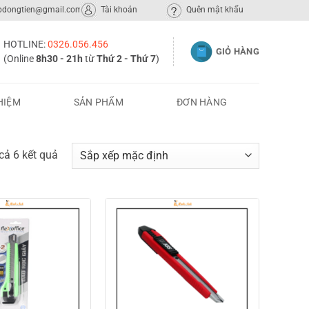
ppdongtien@gmail.com
Tài khoản
Quên mật khẩu
HOTLINE:
0326.056.456
GIỎ HÀNG
(Online
8h30 - 21h
từ
Thứ 2 - Thứ 7
)
HIỆM
SẢN PHẨM
ĐƠN HÀNG
 cả 6 kết quả
Add to
Add to
wishlist
wishlist