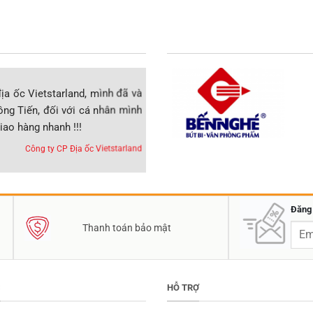
ịa ốc Vietstarland, mình đã và
Mình là Đại lý tại Miền Trung, ch
ng Tiến, đối với cá nhân mình
Phòng Phẩm Đồng Tiến được 8 nă
iao hàng nhanh !!!
phẩm Chất lượng, Giao hàng nhanh, 
Công ty CP Địa ốc Vietstarland
Đăng 
Thanh toán bảo mật
C
HỖ TRỢ