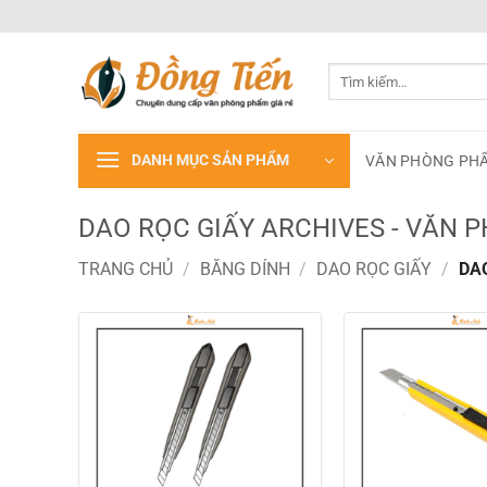
Bỏ
qua
nội
Tìm
dung
kiếm:
DANH MỤC SẢN PHẨM
VĂN PHÒNG PH
DAO RỌC GIẤY ARCHIVES - VĂN 
TRANG CHỦ
/
BĂNG DÍNH
/
DAO RỌC GIẤY
/
DAO
Add to
wishlist