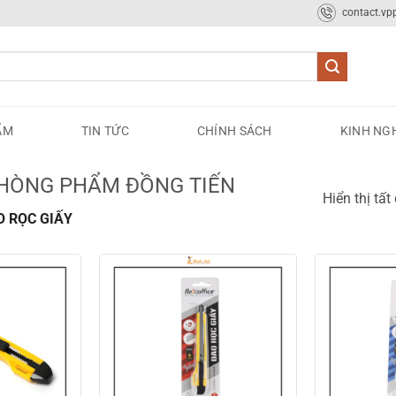
contact.v
ẨM
TIN TỨC
CHÍNH SÁCH
KINH NG
PHÒNG PHẨM ĐỒNG TIẾN
Hiển thị tất
 RỌC GIẤY
Add to
Add to
wishlist
wishlist