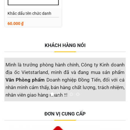
Khắc dấu tên chức danh
60.000
₫
KHÁCH HÀNG NÓI
Mình là trưởng phòng hành chính, Công ty Kinh doanh
M
địa ốc Vietstarland, mình đã và đang mua sản phẩm
s
Văn Phòng phẩm
Doanh nghiệp Đồng Tiến, đối với cá
đ
nhân mình cảm thấy, bán hàng chất lượng, trách nhiệm,
S
nhân viên giao hàng nhanh !!!
t
Công ty CP Địa ốc Vietstarland
ĐƠN VỊ CUNG CẤP