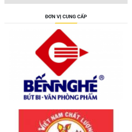
Công ty CP Địa ốc Vietstarland
ĐƠN VỊ CUNG CẤP