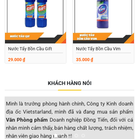
wishlist
wishlist
Nước Tẩy Bồn Cầu Gift
Nước Tẩy Bồn Cầu Vim
29.000
₫
35.000
₫
KHÁCH HÀNG NÓI
Mình là trưởng phòng hành chính, Công ty Kinh doanh
M
địa ốc Vietstarland, mình đã và đang mua sản phẩm
s
Văn Phòng phẩm
Doanh nghiệp Đồng Tiến, đối với cá
đ
nhân mình cảm thấy, bán hàng chất lượng, trách nhiệm,
S
nhân viên giao hàng nhanh !!!
t