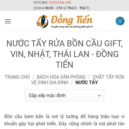
Bỏ
HOTLINE:
0326.056.456
(Online
8h30 - 21h
từ
Thứ 2 - Thứ 7
)
qua
nội
dung
NƯỚC TẨY RỬA BỒN CẦU GIFT,
VIN, NHẬT, THÁI LAN - ĐỒNG
TIẾN
TRANG CHỦ
/
BÁCH HÓA VĂN PHÒNG
/
CHẤT TẨY RỬA
VỆ SINH GIA ĐÌNH
/
NƯỚC TẨY
Bồn cầu bám bẩn là nơi lý tưởng để hàng triệu loại vi
khuẩn gây hại phát triển. Đây cũng chính là nơi phát tán