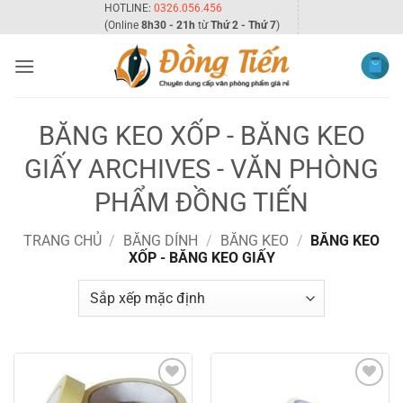
Bỏ
HOTLINE:
0326.056.456
(Online
8h30 - 21h
từ
Thứ 2 - Thứ 7
)
qua
nội
dung
BĂNG KEO XỐP - BĂNG KEO
GIẤY ARCHIVES - VĂN PHÒNG
PHẨM ĐỒNG TIẾN
TRANG CHỦ
/
BĂNG DÍNH
/
BĂNG KEO
/
BĂNG KEO
XỐP - BĂNG KEO GIẤY
Add to
Add to