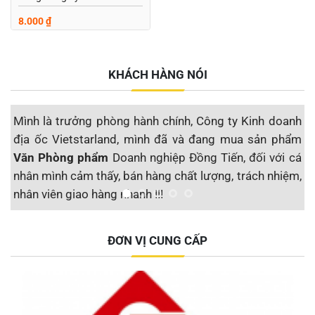
8.000
₫
KHÁCH HÀNG NÓI
, Công ty Kinh doanh
Mình là Đại lý tại Miền Trung, cho tới 
à đang mua sản phẩm
sử dụng nhà cung cấp Văn Phòng 
ồng Tiến, đối với cá
được 8 năm, đối với một đại lý mìn
t lượng, trách nhiệm,
Sản phẩm Chất lượng, Giao hàng nh
thanh toán, đổi trả mình đều ưng !!!
ng ty CP Địa ốc Vietstarland
ĐƠN VỊ CUNG CẤP