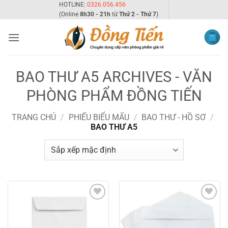
Bỏ
HOTLINE:
0326.056.456
(Online
8h30 - 21h
từ
Thứ 2 - Thứ 7
)
qua
nội
dung
BAO THƯ A5 ARCHIVES - VĂN
PHÒNG PHẨM ĐỒNG TIẾN
TRANG CHỦ
/
PHIẾU BIỂU MẤU
/
BAO THƯ - HỒ SƠ
/
BAO THƯ A5
Add to
Add to
wishlist
wishlist