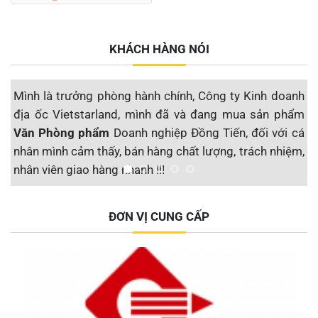
KHÁCH HÀNG NÓI
Mình là trưởng phòng hành chính, Công ty Kinh doanh
M
địa ốc Vietstarland, mình đã và đang mua sản phẩm
s
Văn Phòng phẩm
Doanh nghiệp Đồng Tiến, đối với cá
đ
nhân mình cảm thấy, bán hàng chất lượng, trách nhiệm,
S
nhân viên giao hàng nhanh !!!
t
Công ty CP Địa ốc Vietstarland
ĐƠN VỊ CUNG CẤP