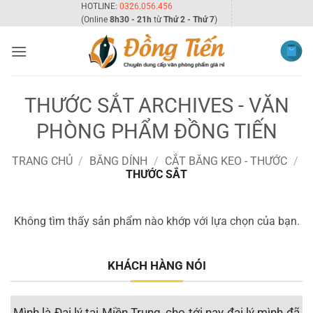
Bỏ
HOTLINE:
0326.056.456
(Online
8h30 - 21h
từ
Thứ 2 - Thứ 7
)
qua
nội
dung
THƯỚC SẮT ARCHIVES - VĂN
PHÒNG PHẨM ĐỒNG TIẾN
TRANG CHỦ
/
BĂNG DÍNH
/
CẮT BĂNG KEO - THƯỚC
/
THƯỚC SẮT
Không tìm thấy sản phẩm nào khớp với lựa chọn của bạn.
KHÁCH HÀNG NÓI
nh
Mình là Đại lý tại Miền Trung, cho tới nay đại lý mình đã
T