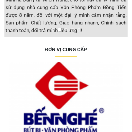
ẩm
sử dụng nhà cung cấp Văn Phòng Phẩm Đồng Tiến
t
cá
được 8 năm, đối với một đại lý mình cảm nhận rằng,
n
m,
Sản phẩm Chất lượng, Giao hàng nhanh, Chính sách
đ
thanh toán, đổi trả mình đều ưng !!!
u
nd
Đại lý F1 Hạ Long, QN
ĐƠN VỊ CUNG CẤP