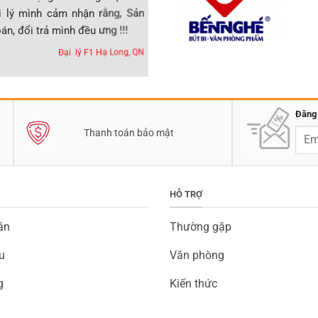
 lý mình cảm nhận rằng, Sản
Phẩm Đồng Tiến được 12 năm, và đã
n, đổi trả mình đều ưng !!!
của tôi là nhà phân phối Đồng Tiến l
Đại lý F1 Hạ Long, QN
Đăng 
Thanh toán bảo mật
C
HỖ TRỢ
án
Thường gặp
u
Văn phòng
g
Kiến thức