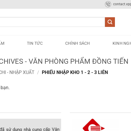
contact.v
ẨM
TIN TỨC
CHÍNH SÁCH
KINH NG
 ARCHIVES - VĂN PHÒNG PHẨM ĐỒNG TIẾN
CHI - NHẬP XUẤT
/
PHIẾU NHẬP KHO 1 - 2 - 3 LIÊN
 bạn.
nh đã sử dụng nhà cung cấp Văn
Tôi là Đại lý Phú Minh Hạ Long,