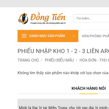
Bỏ
qua
nội
Tìm
dung
kiếm:
DANH MỤC SẢN PHẨM
VĂN PHÒNG PH
PHIẾU NHẬP KHO 1 - 2 - 3 LIÊN
TRANG CHỦ
/
PHIẾU BIỂU MẤU
/
HÓA ĐƠN - THU 
Không tìm thấy sản phẩm nào khớp với lựa chọn của
KHÁCH HÀNG NÓI
mình đã và
Mình là Đại lý tại Miền Trung, cho tới nay đại lý mì