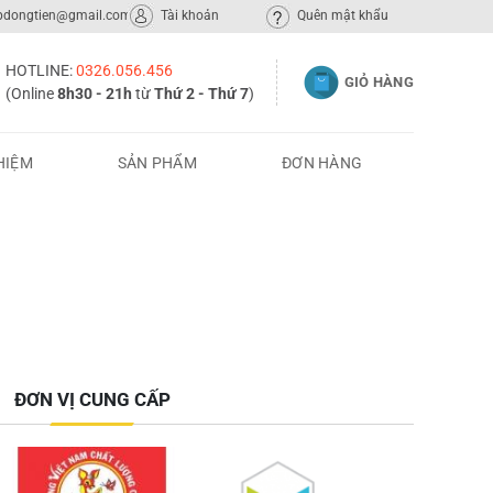
ppdongtien@gmail.com
Tài khoản
Quên mật khẩu
HOTLINE:
0326.056.456
GIỎ HÀNG
(Online
8h30 - 21h
từ
Thứ 2 - Thứ 7
)
HIỆM
SẢN PHẨM
ĐƠN HÀNG
ĐƠN VỊ CUNG CẤP
 Quảng Ninh, tôi đã hợp tác phân phối Văn Phòng
Mình phụ trá