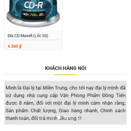
Đĩa CD Maxell (Lốc 50)
4.500
₫
KHÁCH HÀNG NÓI
nh
Mình là Đại lý tại Miền Trung, cho tới nay đại lý mình đã
T
ẩm
sử dụng nhà cung cấp Văn Phòng Phẩm Đồng Tiến
t
cá
được 8 năm, đối với một đại lý mình cảm nhận rằng,
n
m,
Sản phẩm Chất lượng, Giao hàng nhanh, Chính sách
đ
thanh toán, đổi trả mình đều ưng !!!
u
nd
Đại lý F1 Hạ Long, QN