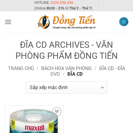
Bỏ
HOTLINE:
0326.056.456
(Online
8h30 - 21h
từ
Thứ 2 - Thứ 7
)
qua
nội
dung
ĐĨA CD ARCHIVES - VĂN
PHÒNG PHẨM ĐỒNG TIẾN
TRANG CHỦ
/
BÁCH HÓA VĂN PHÒNG
/
ĐĨA CD - ĐĨA
DVD
/
ĐĨA CD
Add to
wishlist