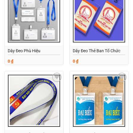
Add to
Add to
wishlist
wishlist
Dây Đeo Phù Hiệu
Dây Đeo Thẻ Ban Tổ Chức
0
₫
0
₫
Add to
Add to
wishlist
wishlist