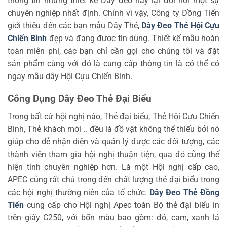
thông tin nhưng thiết kế Dây đeo này lại đòi hỏi một sự
chuyên nghiệp nhất định. Chính vì vậy, Công ty Đồng Tiến
giới thiệu đến các bạn mẫu Dây Thẻ,
Dây Đeo Thẻ Hội Cựu
Chiến Binh
đẹp và đang được tin dùng. Thiết kế mẫu hoàn
toàn miễn phí, các bạn chỉ cần gọi cho chúng tôi và đặt
sản phẩm cùng với đó là cung cấp thông tin là có thể có
ngay mẫu dây Hội Cựu Chiến Binh.
Công Dụng Dây Đeo Thẻ Đại Biểu
Trong bất cứ hội nghị nào, Thẻ đại biểu, Thẻ Hội Cựu Chiến
Binh, Thẻ khách mời .. đều là đồ vật không thể thiếu bởi nó
giúp cho dễ nhận diện và quản lý được các đối tượng, các
thành viên tham gia hội nghị thuận tiện, qua đó cũng thể
hiện tính chuyên nghiệp hơn. Là một Hội nghị cấp cao,
APEC cũng rất chú trọng đến chất lượng thẻ đại biểu trong
các hội nghị thường niên của tổ chức.
Dây Đeo Thẻ Đồng
Tiến
cung cấp cho Hội nghị Apec toàn Bộ thẻ đại biểu in
trên giấy C250, với bốn màu bao gồm: đỏ, cam, xanh lá