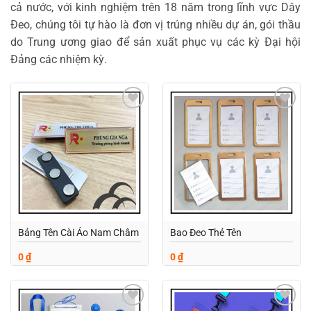
cả nước, với kinh nghiệm trên 18 năm trong lĩnh vực Dây
Đeo, chúng tôi tự hào là đơn vị trúng nhiều dự án, gói thầu
do Trung ương giao để sản xuất phục vụ các kỳ Đại hội
Đảng các nhiệm kỳ.
Add to
Add to
wishlist
wishlist
Bảng Tên Cài Áo Nam Châm
Bao Đeo Thẻ Tên
0
₫
0
₫