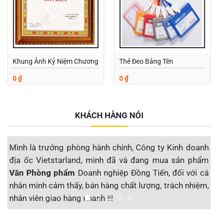
Khung Ảnh Kỷ Niệm Chương
Thẻ Đeo Bảng Tên
0
₫
0
₫
KHÁCH HÀNG NÓI
Mình là trưởng phòng hành chính, Công ty Kinh doanh
M
địa ốc Vietstarland, mình đã và đang mua sản phẩm
s
Văn Phòng phẩm
Doanh nghiệp Đồng Tiến, đối với cá
đ
nhân mình cảm thấy, bán hàng chất lượng, trách nhiệm,
S
nhân viên giao hàng nhanh !!!
t
Công ty CP Địa ốc Vietstarland