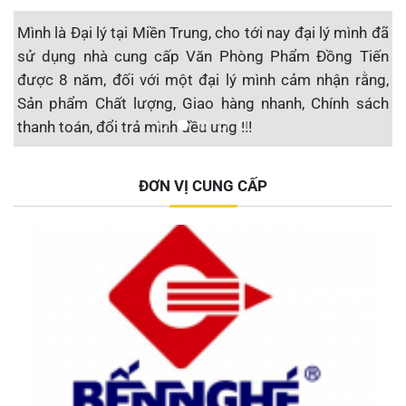
nh
Mình là Đại lý tại Miền Trung, cho tới nay đại lý mình đã
T
ẩm
sử dụng nhà cung cấp Văn Phòng Phẩm Đồng Tiến
t
cá
được 8 năm, đối với một đại lý mình cảm nhận rằng,
n
m,
Sản phẩm Chất lượng, Giao hàng nhanh, Chính sách
đ
thanh toán, đổi trả mình đều ưng !!!
u
nd
Đại lý F1 Hạ Long, QN
ĐƠN VỊ CUNG CẤP