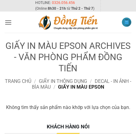
Bỏ
HOTLINE:
0326.056.456
(Online
8h30 - 21h
từ
Thứ 2 - Thứ 7
)
qua
nội
dung
GIẤY IN MÀU EPSON ARCHIVES
- VĂN PHÒNG PHẨM ĐỒNG
TIẾN
TRANG CHỦ
/
GIẤY IN THÔNG DỤNG
/
DECAL - IN ẢNH -
BÌA MÀU
/
GIẤY IN MÀU EPSON
Không tìm thấy sản phẩm nào khớp với lựa chọn của bạn.
KHÁCH HÀNG NÓI