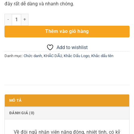
đây rất dễ dàng và nhanh chóng.
Khắc dấu sao y bản chính số lượng
Thêm vào giỏ hàng
Add to wishlist
Danh mục:
Chức danh
,
KHẮC DẤU
,
Khắc Dấu Logo
,
Khắc dấu tên
MÔ TẢ
ĐÁNH GIÁ (0)
Về đội ngũ nhân viên năng động, nhiệt tình, có kỹ