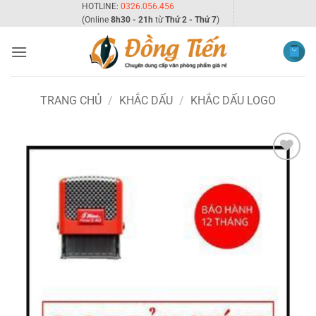
Bỏ
HOTLINE:
0326.056.456
(Online
8h30 - 21h
từ
Thứ 2 - Thứ 7
)
qua
nội
dung
TRANG CHỦ
/
KHẮC DẤU
/
KHẮC DẤU LOGO
Add to
wishlist