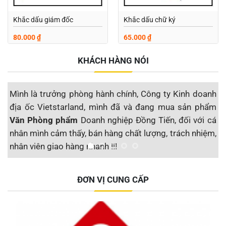
Khắc dấu giám đốc
Khắc dấu chữ ký
80.000
₫
65.000
₫
KHÁCH HÀNG NÓI
Mình là trưởng phòng hành chính, Công ty Kinh doanh
M
địa ốc Vietstarland, mình đã và đang mua sản phẩm
s
Văn Phòng phẩm
Doanh nghiệp Đồng Tiến, đối với cá
đ
nhân mình cảm thấy, bán hàng chất lượng, trách nhiệm,
S
nhân viên giao hàng nhanh !!!
t
Công ty CP Địa ốc Vietstarland
ĐƠN VỊ CUNG CẤP