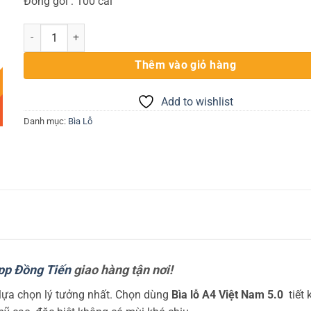
Đóng gói : 100 cái
Bìa lá lỗ 5.0 Việt Nam số lượng
Thêm vào giỏ hàng
Add to wishlist
Danh mục:
Bìa Lỗ
pp Đồng Tiến
giao hàng tận nơi!
à lựa chọn lý tưởng nhất. Chọn dùng
Bìa lỗ A4 Việt Nam 5.0
tiết