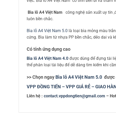
việc. Bìa lỗ A4 Việt Nam có tính bền bỉ và thẩm 
Bìa lỗ A4 Việt Nam
công nghệ sản xuất uy tín ,
luôn bền chắc.
Bìa lỗ A4 Việt Nam 5.0
là loại bìa mỏng màu trắng
cứng. Bìa làm từ nhựa PP bền chắc, dẻo dai và 
Có tính ứng dụng cao
Bìa lỗ A4 Việt Nam 4.0
được dùng để đựng tài liệ
thể phân loại tài liệu để dễ dàng tìm kiếm khi cầ
>> Chọn ngay
Bìa lỗ A4 Việt Nam 5.0
được 
VPP ĐỒNG TIẾN – VPP GIÁ RẺ – GIAO 
Liên hệ :
contact.vppdongtien@gmail.com
– Hot