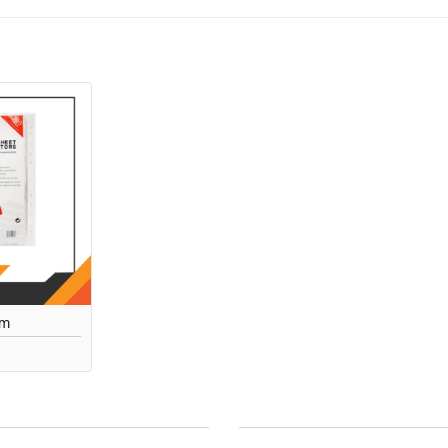
Add to
wishlist
am