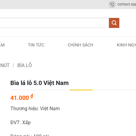
contact.v
ẨM
TIN TỨC
CHÍNH SÁCH
KINH NG
A NÚT
/
BÌA LỖ
Bìa lá lỗ 5.0 Việt Nam
₫
41.000
Thương hiệu: Việt Nam
ĐVT: Xấp