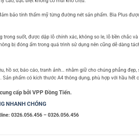
mỹ cao, đặc biệt không có mùi khó chịu.
đảm bảo tính thẩm mỹ từng đường nét sản phẩm. Bìa Plus được c
 trong suốt, được dập lỗ chính xác, không so le, lỗ bền chắc và
không bị đóng ẩm trong quá trình sử dụng nên cũng dễ dàng tác
u, hồ sơ, báo cáo, tranh ảnh… nhằm giữ cho chúng phẳng đẹp, s
n. Sản phẩm có kích thước A4 thông dụng, phù hợp với hầu hết các
cung cấp bởi VPP Đồng Tiến.
HÀNG NHANH CHÓNG
line: 0326.056.456 – 0326.056.456