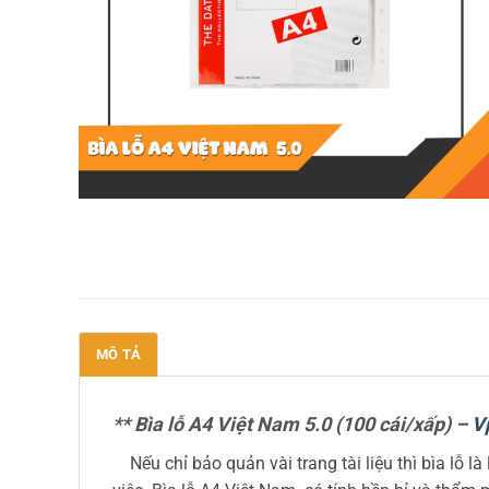
MÔ TẢ
** Bìa lỗ A4 Việt Nam 5.0 (100 cái/xấp) –
V
Nếu chỉ bảo quản vài trang tài liệu thì bìa lỗ l