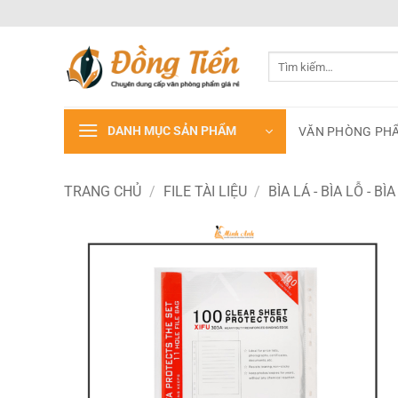
Bỏ
qua
nội
Tìm
dung
kiếm:
DANH MỤC SẢN PHẨM
VĂN PHÒNG PH
TRANG CHỦ
/
FILE TÀI LIỆU
/
BÌA LÁ - BÌA LỖ - BÌ
Add to
wishlist