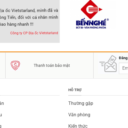
ịa ốc Vietstarland, mình đã và
Mình là Đại lý tại Miền Trung, ch
ng Tiến, đối với cá nhân mình
Phòng Phẩm Đồng Tiến được 8 nă
iao hàng nhanh !!!
phẩm Chất lượng, Giao hàng nhanh, 
Công ty CP Địa ốc Vietstarland
Đăng 
Thanh toán bảo mật
C
HỖ TRỢ
án
Thường gặp
u
Văn phòng
g
Kiến thức