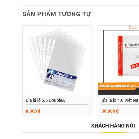
SẢN PHẨM TƯƠNG TỰ
Add to
wishlist
Bìa lá lỗ 6.5 DoubleA
Bìa lá lỗ 4.0 Việt N
8.000
₫
36.000
₫
KHÁCH HÀNG NÓI