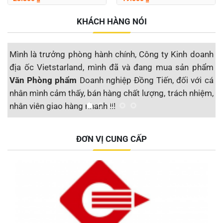
KHÁCH HÀNG NÓI
Mình là trưởng phòng hành chính, Công ty Kinh doanh
M
địa ốc Vietstarland, mình đã và đang mua sản phẩm
s
Văn Phòng phẩm
Doanh nghiệp Đồng Tiến, đối với cá
đ
nhân mình cảm thấy, bán hàng chất lượng, trách nhiệm,
S
nhân viên giao hàng nhanh !!!
t
Công ty CP Địa ốc Vietstarland
ĐƠN VỊ CUNG CẤP