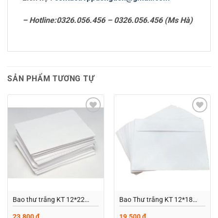
– Hotline:0326.056.456 – 0326.056.456 (Ms Hà)
SẢN PHẨM TƯƠNG TỰ
Add to
Add to
wishlist
wishlist
Bao thư trắng KT 12*22
Bao Thư trắng KT 12*18
không keo
Không keo
23.800
₫
19.500
₫