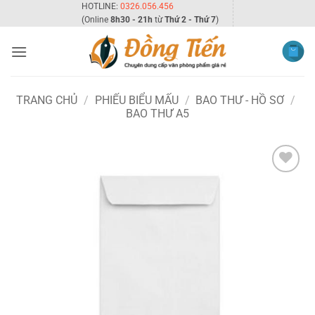
Bỏ
HOTLINE:
0326.056.456
(Online
8h30 - 21h
từ
Thứ 2 - Thứ 7
)
qua
nội
dung
TRANG CHỦ
/
PHIẾU BIỂU MẤU
/
BAO THƯ - HỒ SƠ
/
BAO THƯ A5
Add to
wishlist