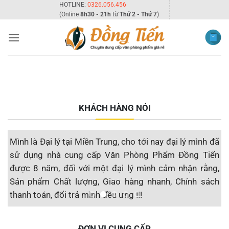
Bỏ
HOTLINE:
0326.056.456
(Online
8h30 - 21h
từ
Thứ 2 - Thứ 7
)
qua
nội
dung
KHÁCH HÀNG NÓI
nh
Mình là Đại lý tại Miền Trung, cho tới nay đại lý mình đã
T
ẩm
sử dụng nhà cung cấp Văn Phòng Phẩm Đồng Tiến
t
cá
được 8 năm, đối với một đại lý mình cảm nhận rằng,
n
m,
Sản phẩm Chất lượng, Giao hàng nhanh, Chính sách
đ
thanh toán, đổi trả mình đều ưng !!!
u
nd
Đại lý F1 Hạ Long, QN
ĐƠN VỊ CUNG CẤP