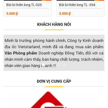
Bút bi thiên long TL-023
Bút bi thiên long TL- 034
5.000
₫
3.000
₫
KHÁCH HÀNG NÓI
Mình là trưởng phòng hành chính, Công ty Kinh doanh
M
địa ốc Vietstarland, mình đã và đang mua sản phẩm
s
Văn Phòng phẩm
Doanh nghiệp Đồng Tiến, đối với cá
đ
nhân mình cảm thấy, bán hàng chất lượng, trách nhiệm,
S
nhân viên giao hàng nhanh !!!
t
Công ty CP Địa ốc Vietstarland
ĐƠN VỊ CUNG CẤP