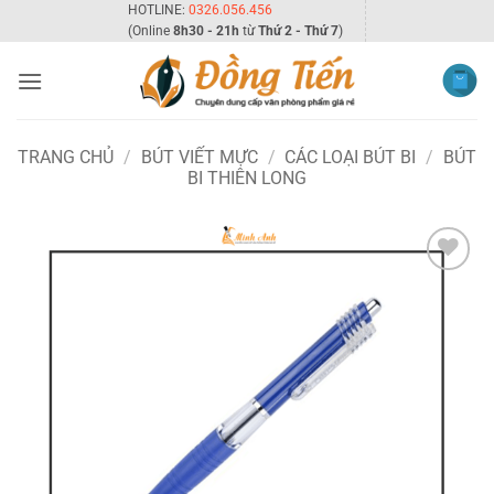
Bỏ
HOTLINE:
0326.056.456
(Online
8h30 - 21h
từ
Thứ 2 - Thứ 7
)
qua
nội
dung
TRANG CHỦ
/
BÚT VIẾT MỰC
/
CÁC LOẠI BÚT BI
/
BÚT
BI THIÊN LONG
Add to
wishlist