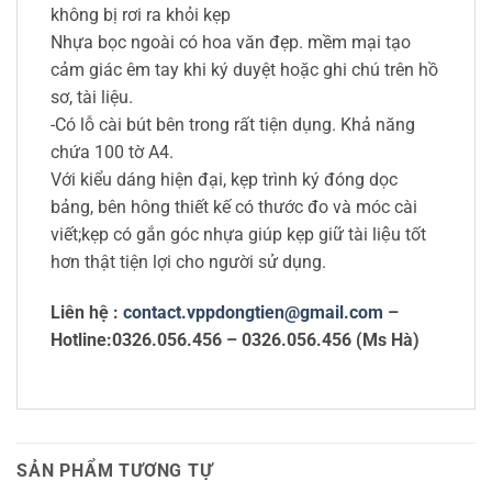
không bị rơi ra khỏi kẹp
Nhựa bọc ngoài có hoa văn đẹp. mềm mại tạo
cảm giác êm tay khi ký duyệt hoặc ghi chú trên hồ
sơ, tài liệu.
-Có lỗ cài bút bên trong rất tiện dụng. Khả năng
chứa 100 tờ A4.
Với kiểu dáng hiện đại, kẹp trình ký đóng dọc
bảng, bên hông thiết kế có thước đo và móc cài
viết;kẹp có gắn góc nhựa giúp kẹp giữ tài liệu tốt
hơn thật tiện lợi cho người sử dụng.
Liên hệ :
contact.vppdongtien@gmail.com
–
Hotline:0326.056.456 – 0326.056.456 (Ms Hà)
SẢN PHẨM TƯƠNG TỰ