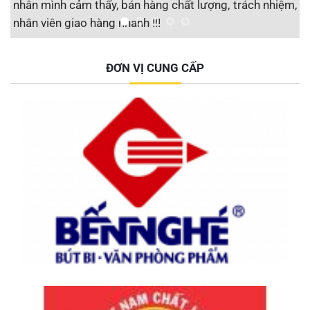
nhân mình cảm thấy, bán hàng chất lượng, trách nhiệm,
S
nhân viên giao hàng nhanh !!!
t
Công ty CP Địa ốc Vietstarland
ĐƠN VỊ CUNG CẤP