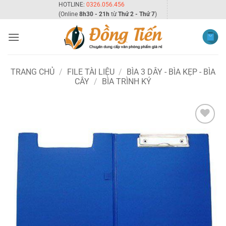
Bỏ
HOTLINE:
0326.056.456
(Online
8h30 - 21h
từ
Thứ 2 - Thứ 7
)
qua
nội
dung
TRANG CHỦ
/
FILE TÀI LIỆU
/
BÌA 3 DÂY - BÌA KẸP - BÌA
CÂY
/
BÌA TRÌNH KÝ
Add to
wishlist