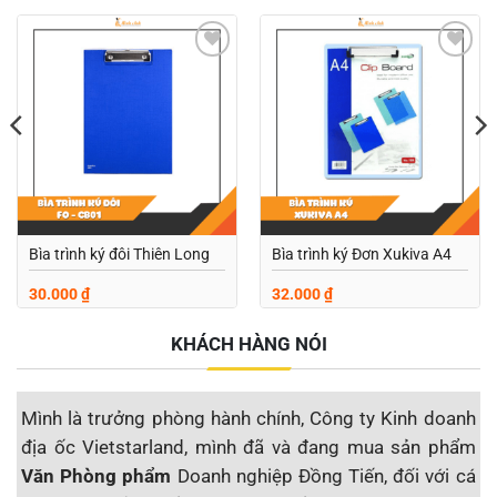
Add to
Add to
wishlist
wishlist
Bìa trình ký đôi Thiên Long
Bìa trình ký Đơn Xukiva A4
30.000
₫
32.000
₫
KHÁCH HÀNG NÓI
Mình là trưởng phòng hành chính, Công ty Kinh doanh
M
địa ốc Vietstarland, mình đã và đang mua sản phẩm
s
Văn Phòng phẩm
Doanh nghiệp Đồng Tiến, đối với cá
đ