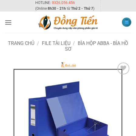
Bỏ
HOTLINE:
0326.056.456
(Online
8h30 - 21h
từ
Thứ 2 - Thứ 7
)
qua
nội
dung
TRANG CHỦ
/
FILE TÀI LIỆU
/
BÌA HỘP ABBA - BÌA HỒ
SƠ
Add to
wishlist