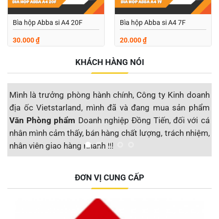
Bìa hộp Abba si A4 20F
Bìa hộp Abba si A4 7F
30.000
₫
20.000
₫
KHÁCH HÀNG NÓI
Mình là trưởng phòng hành chính, Công ty Kinh doanh
M
địa ốc Vietstarland, mình đã và đang mua sản phẩm
s
Văn Phòng phẩm
Doanh nghiệp Đồng Tiến, đối với cá
đ
nhân mình cảm thấy, bán hàng chất lượng, trách nhiệm,
S
nhân viên giao hàng nhanh !!!
t
Công ty CP Địa ốc Vietstarland
ĐƠN VỊ CUNG CẤP